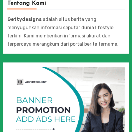
Tentang Kami
Gettydesigns
adalah situs berita yang
menyuguhkan informasi seputar dunia lifestyle
terkini. Kami memberikan informasi akurat dan
terpercaya merangkum dari portal berita ternama.