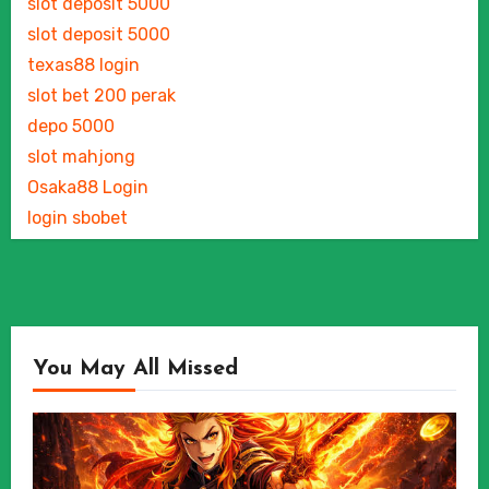
slot deposit 5000
slot deposit 5000
texas88 login
slot bet 200 perak
depo 5000
slot mahjong
Osaka88 Login
login sbobet
You May All Missed